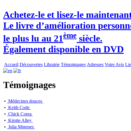
Achetez-le et lisez-le maintenant
Le livre d’amélioration personn
ème
le plus lu au 21
siècle.
Également disponible en DVD
Accueil
Découvertes
Librairie
Témoignages
Adresses
Votre Avis
Li
Témoignages
•
Médecines douces
•
Keith Code
•
Chick Corea
•
Kirstie Alley
•
Julia Migenes