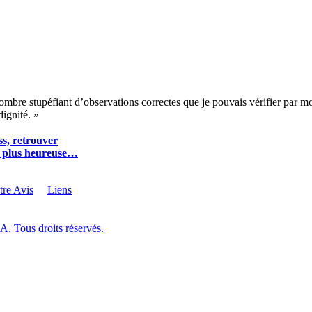
ombre stupéfiant d’observations correctes que je pouvais vérifier par m
dignité. »
ss, retrouver
ie plus heureuse…
tre Avis
Liens
. Tous droits réservés.